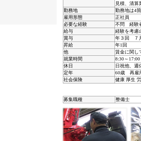
見積、清算
勤務地
勤務地は4箇
雇用形態
正社員
必要な経験
不問 経験
給与
経験を考慮
賞与
年３回 ７
昇給
年1回
他
賃金に関し
就業時間
8:30～17:0
休日
日祝他、週
定年
60歳 再雇
社会保険
健康 厚生 
募集職種
整備士