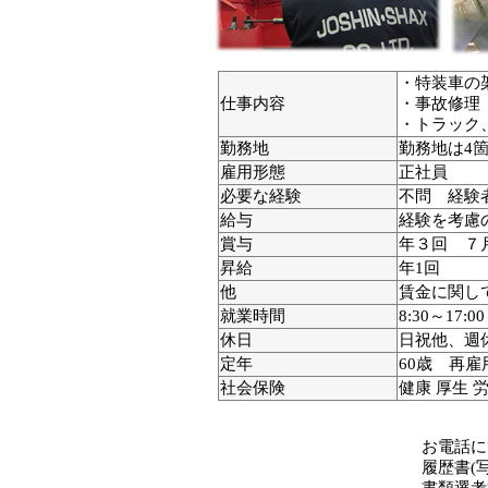
・特装車の
仕事内容
・事故修理
・トラック
勤務地
勤務地は4箇
雇用形態
正社員
必要な経験
不問 経験
給与
経験を考慮
賞与
年３回 ７
昇給
年1回
他
賃金に関し
就業時間
8:30～17:0
休日
日祝他、週
定年
60歳 再雇
社会保険
健康 厚生 
お電話に
履歴書(
書類選考