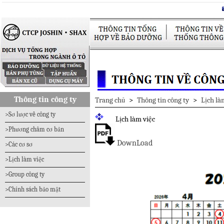
Thông tin công ty
Trang chủ
>
Thông tin công ty
>
Lịch là
>Sơ lược về công ty
Lịch làm việc
>Phương châm cơ bản
DownLoad
>Các cơ sơ
>Lịch làm việc
>Group công ty
>Chính sách bảo mật