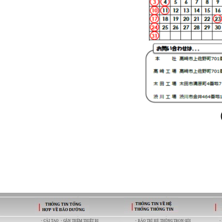
・CẢI TẠO ・GẮN THÊM THIẾT BỊ
・BẢO TRÌ HỆ THỐNG TRỌN GÓI
・