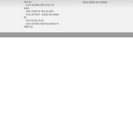
VÀO XE
・PHÁT TRIỂN HỆ THỐNG
・
・BẢO DƯỠNG THỦY LỰC VÀ
・
ĐIỆN
・GẮN THIẾT BỊ VÀO XE MỚI
・BẢO DƯỠNG・KIỂM TRA ĐỊNH
KỲ
・SỬA XE TAI NẠN
・BẢO DƯỠNG THIẾT BỊ ĐỊNH VỊ
TRÊN XE