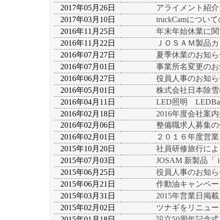
2017年05月26日
アライメント紹介
2017年03月10日
truckCamに
2016年11月25日
年末年始休業に関
2016年11月22日
ＪＯＳＡＭ製品カ
2016年07月27日
夏季休業のお知ら
2016年07月01日
事業所名変更のお
2016年06月27日
役員人事のお知ら
2016年05月01日
株式会社日本除雪
2016年04月11日
LED照明 LEDBa
2016年02月18日
2016年度会社案
2016年02月06日
整備職求人募集の
2016年02月01日
２０１６年度営業
2015年10月20日
社員研修旅行によ
2015年07月03日
JOSAM 新製品「
2015年06月25日
役員人事のお知ら
2015年06月21日
作動油キャンペー
2015年03月31日
2015年営業日掲
2015年02月02日
ツナギをリニュー
2015年01月18日
設立50周年記念